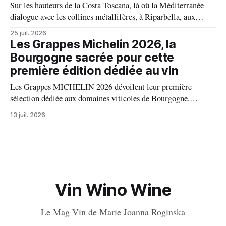
Sur les hauteurs de la Costa Toscana, là où la Méditerranée
dialogue avec les collines métallifères, à Riparbella, aux
portes de Bolgheri, Caiarossa cultive une autre idée du grand
25 juil. 2026
vin, celle d'un équilibre vivant entre la terre, les cépages et le
Les Grappes Michelin 2026, la
temps.
Bourgogne sacrée pour cette
première édition dédiée au vin
Les Grappes MICHELIN 2026 dévoilent leur première
sélection dédiée aux domaines viticoles de Bourgogne,
distinguant 94 propriétés pour l’excellence de leurs vins. Au
13 juil. 2026
palmarès : 9 domaines reçoivent trois grappes, 20 deux
grappes, 33 une grappe, et 32 intègrent la sélection officielle.
Vin Wino Wine
Le Mag Vin de Marie Joanna Roginska