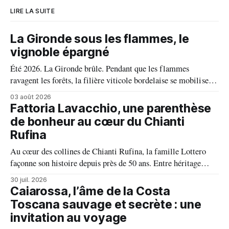
LIRE LA SUITE
La Gironde sous les flammes, le
vignoble épargné
Été 2026. La Gironde brûle. Pendant que les flammes
ravagent les forêts, la filière viticole bordelaise se mobilise,
fait front commun et fait preuve d'une solidarité exemplaire
03 août 2026
face aux incendies. Les vignes, sont épargnées et le millésime
Fattoria Lavacchio, une parenthèse
s'annonce prometteur. Le feu n'aura pas eu le dernier mot.
de bonheur au cœur du Chianti
Rufina
Au cœur des collines de Chianti Rufina, la famille Lottero
façonne son histoire depuis près de 50 ans. Entre héritage
familial, exigence viticole et profond respect du terroir, le
30 juil. 2026
domaine incarne une vision authentique du vin, où chaque
Caiarossa, l’âme de la Costa
millésime raconte une terre, une passion et un art de vivre.
Toscana sauvage et secrète : une
invitation au voyage