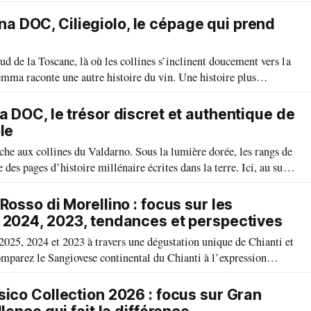
uveau du cépage Timorasso, qui est passé de 0,5 à 500 ha de vignes
 DOC, Ciliegiolo, le cépage qui prend
d de la Toscane, là où les collines s’inclinent doucement vers la
mma raconte une autre histoire du vin. Une histoire plus
fondément enracinée dans un cépage resté dans l’ombre,
ère, le Ciliegiolo
a DOC, le trésor discret et authentique de
le
che aux collines du Valdarno. Sous la lumière dorée, les rangs de
es pages d’histoire millénaire écrites dans la terre. Ici, au sud-
crêtes du Chianti et les pentes d’Arezzo, bat le cœur secret
C.
Rosso di Morellino : focus sur les
 2024, 2023, tendances et perspectives
025, 2024 et 2023 à travers une dégustation unique de Chianti et
mparez le Sangiovese continental du Chianti à l’expression
ino lors d’Anteprime Toscane, un rendez-vous incontournable
ellations.
sico Collection 2026 : focus sur Gran