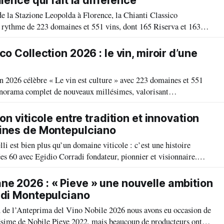
llence qui fait la différence
 de la Stazione Leopolda à Florence, la Chianti Classico
 rythme de 223 domaines et 551 vins, dont 165 Riserva et 163
 du dynamisme exceptionnel de l’appellation. Je vous invite en
du Gran Selezione
co Collection 2026 : le vin, miroir d’une
n 2026 célèbre « Le vin est culture » avec 223 domaines et 551
anorama complet de nouveaux millésimes, valorisant
Chianti Classico et le projet Chianti Classico 2000, qui a
qualité d’aujourd’hui.
ion viticole entre tradition et innovation
lines de Montepulciano
i est bien plus qu’un domaine viticole : c’est une histoire
ées 60 avec Egidio Corradi fondateur, pionnier et visionnaire.
 Ferrari poursuit son rêve, cultivant avec passion un vignoble
 toscan.
e 2026 : « Pieve » une nouvelle ambition
 di Montepulciano
on de l’Anteprima del Vino Nobile 2026 nous avons eu occasion de
ésime de Nobile Pieve 2022, mais beaucoup de producteurs ont