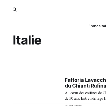
France
Ita
Italie
Fattoria Lavacc
du Chianti Rufin
Au cœur des collines de Ch
de 50 ans. Entre héritage f
domaine incarne une vision
30 juil. 2026