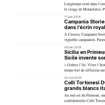
Longtemps resté dans l’omb
le visage de Montefalco. P
de production, ce cépage 
17 juin 2026
révélations du vignoble o
Campania Stories
dans l’écrin roy
À Caserta, Campania Storie
vignoble campanien. Parmi 
s'impose comme l'une des si
09 juin 2026
Campanie contemporaine.
Sicilia en Primeur
Sicile invente s
« Goûtez l’île, Vivez l’hi
temps fort de réflexion su
collective et attractivité c
24 mai 2026
internationale.
Colli Tortonesi 
grands blancs it
Au sud-est du Piémont, sur
confidentielle Colli Torto