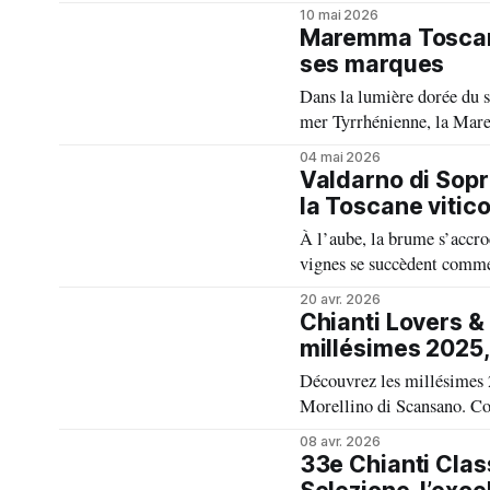
italiens. Porté par le reno
10 mai 2026
en quelques décennies
Maremma Toscana
ses marques
Dans la lumière dorée du su
mer Tyrrhénienne, la Mare
sauvage, plus libre et pro
04 mai 2026
aujourd’hui en pleine lumi
Valdarno di Sopr
la Toscane vitico
À l’aube, la brume s’accro
vignes se succèdent comme d
est de Florence, entre les 
20 avr. 2026
de Valdarno di Sopra DO
Chianti Lovers & 
millésimes 2025,
Découvrez les millésimes 2
Morellino di Scansano. Co
marine du Rosso di Morell
08 avr. 2026
pour explorer ces deux app
33e Chianti Clas