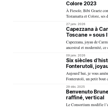
Colore 2023
À Fiesole, Bibi Graetz conj
Testamatta et Colore, ses 
En 25 ans, il s'est affirmé
27 janv. 2026
vins singuliers à son image
Capezzana à Carm
Toscane » sous l
Capezzana, joyau de Carmig
ancestral et modernité, ce
caractère, témoins d’une tr
09 janv. 2026
Six siècles d’his
Fonterutoli, joya
Aujourd’hui, je vous amène
Fonterutoli, un petit bout 
magnifiques collines tosca
29 déc. 2025
histoire singulière et auth
Benvenuto Brunel
raffiné, vertical
Le Consortium modifie l’é