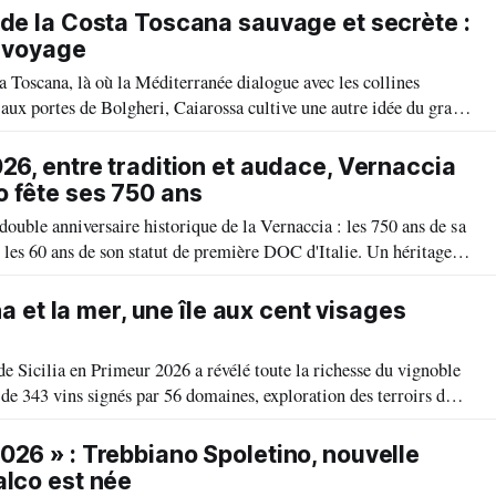
 de la Costa Toscana sauvage et secrète :
u voyage
a Toscana, là où la Méditerranée dialogue avec les collines
 aux portes de Bolgheri, Caiarossa cultive une autre idée du grand
vant entre la terre, les cépages et le temps.
026, entre tradition et audace, Vernaccia
 fête ses 750 ans
double anniversaire historique de la Vernaccia : les 750 ans de sa
 les 60 ans de son statut de première DOC d'Italie. Un héritage
que ce grand vin blanc toscan brillait bien avant la renommée des
tna et la mer, une île aux cent visages
de Sicilia en Primeur 2026 a révélé toute la richesse du vignoble
 de 343 vins signés par 56 domaines, exploration des terroirs de
e l’ambition d’une Sicile viticole plurielle moderne et
histoire
026 » : Trebbiano Spoletino, nouvelle
alco est née