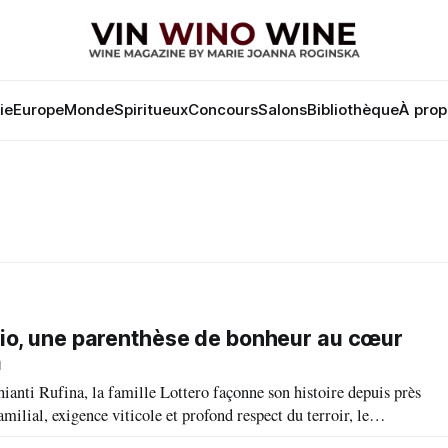
lie
Europe
Monde
Spiritueux
Concours
Salons
Bibliothèque
À prop
hio, une parenthèse de bonheur au cœur
a
ianti Rufina, la famille Lottero façonne son histoire depuis près
amilial, exigence viticole et profond respect du terroir, le
 authentique du vin, où chaque millésime raconte une terre, une