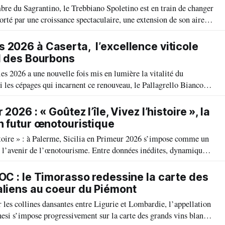
re du Sagrantino, le Trebbiano Spoletino est en train de changer
orté par une croissance spectaculaire, une extension de son aire
ancien s’impose aujourd’hui comme l’une de plus passionnantes
mbrien
 2026 à Caserta, l’excellence viticole
al des Bourbons
s 2026 a une nouvelle fois mis en lumière la vitalité du
les cépages qui incarnent ce renouveau, le Pallagrello Bianco
gnatures les plus singulières de l'Alto Casertano et de la
 2026 : « Goûtez l’île, Vivez l’histoire », la
on futur œnotouristique
stoire » : à Palerme, Sicilia en Primeur 2026 s’impose comme un
r l’avenir de l’œnotourisme. Entre données inédites, dynamique
roissante, la Sicile affirme ses ambitions sur la scène
DOC : le Timorasso redessine la carte des
aliens au coeur du Piémont
 les collines dansantes entre Ligurie et Lombardie, l’appellation
nesi s’impose progressivement sur la carte des grands vins blancs