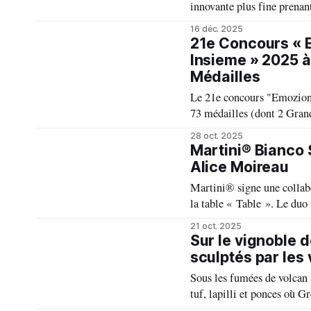
innovante plus fine prenan
remarquable par sa fraîcheu
16 déc. 2025
mots : parfumé, raffiné, ve
21e Concours « 
Insieme » 2025 à
Médailles
Le 21e concours "Emozion
73 médailles (dont 2 Gran
76 experts de 30 pays, souli
28 oct. 2025
richesse des Merlot et Cab
Martini® Bianco 
Alice Moireau
Martini® signe une collab
la table « Table ». Le duo 
des verres redessinés et de
21 oct. 2025
contemporain et convivial
Sur le vignoble d
sculptés par les
Sous les fumées de volcan 
tuf, lapilli et ponces où 
ces pentes et cratères, des