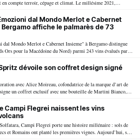
t en compte terroir, cépage et climat. Le millésime 2021,
r, son profil aromatique précis et sa finesse, est résumé en trois
rtical.
Emozioni dal Mondo Merlot e Cabernet
 Bergamo affiche le palmarès de 73
i dal Mondo Merlot e Cabernet Insieme" à Bergamo distingue
ds Ors pour la Macédoine du Nord) parmi 243 vins évalués par
gnant la diversité et l’excellence internationale des terroirs et la
ernet.
Spritz dévoile son coffret design signé
oration avec Alice Moireau, cofondatrice de la marque d’art de
signe un coffret exclusif avec une bouteille de Martini Bianco,
s sous-verres signés, une proposition design pour un apéritif
.
e Campi Flegrei naissent les vins
 volcans
Solfatara, Campi Flegrei porte une histoire millénaire : sols de
Grecs et Romains ont planté les premières vignes. Aujourd’hui, sur
 vignerons mènent une viticulture audacieuse et héroïque,