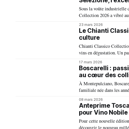
Selezione, l’exce
Sous la voûte industrielle
Collection 2026 a vibré au
Gran Selezione témoignant
23 mars 2026
voyage sensoriel au cœur 
Le Chianti Classi
culture
Chianti Classico Collectio
vins en dégustation. Un p
l’importance culturelle du 
17 mars 2026
confirmé son l’identité et 
Boscarelli : pass
au cœur des col
À Montepulciano, Boscarell
familiale née dans les ann
Aujourd’hui, la famille De
08 mars 2026
devenu un emblème du vin
Anteprime Toscan
pour Vino Nobile
Pour cette nouvelle éditi
découvrir le nouveau mill