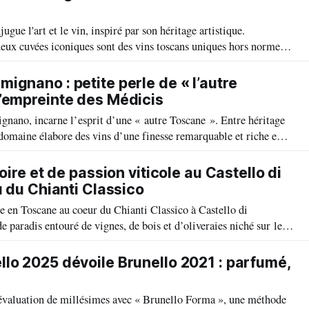
ugue l'art et le vin, inspiré par son héritage artistique.
deux cuvées iconiques sont des vins toscans uniques hors normes.
 comme une figure majeure de la viticulture toscane, créant des
.
ignano : petite perle de « l’autre
’empreinte des Médicis
nano, incarne l’esprit d’une « autre Toscane ». Entre héritage
 domaine élabore des vins d’une finesse remarquable et riche en
adition vivante et d’une créativité qui évolue sans cesse.
toire et de passion viticole au Castello di
u du Chianti Classico
 en Toscane au coeur du Chianti Classico à Castello di
de paradis entouré de vignes, de bois et d’oliveraies niché sur les
nes. Ici chaque paysage, chaque vigne, chaque vin raconte une
entique.
lo 2025 dévoile Brunello 2021 : parfumé,
valuation de millésimes avec « Brunello Forma », une méthode