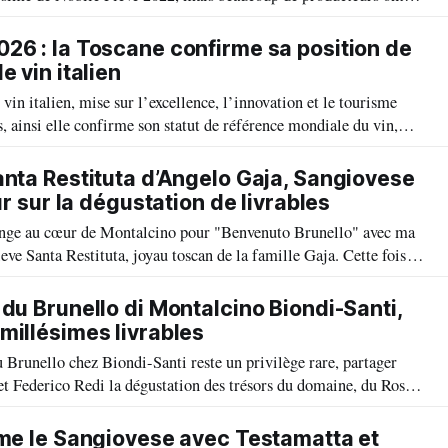
illésime 2021, le premier pour cette catégorie, mise en marché
26 : la Toscane confirme sa position de
e vin italien
in italien, mise sur l’excellence, l’innovation et le tourisme
, ainsi elle confirme son statut de référence mondiale du vin,
té et stratégie économique audacieuse.
anta Restituta d’Angelo Gaja, Sangiovese
our sur la dégustation de livrables
onge au cœur de Montalcino pour "Benvenuto Brunello" avec ma
eve Santa Restituta, joyau toscan de la famille Gaja. Cette fois,
021 avec parcellaires Rennina et Sugarille, aussi Rennina 2010,
emps.
 du Brunello di Montalcino Biondi-Santi,
millésimes livrables
 Brunello chez Biondi-Santi reste un privilège rare, partager
t Federico Redi la dégustation des trésors du domaine, du Rosso
nello 2020, à la mythique Riserva 1983 « La Storica », un
 suspendu.
ime le Sangiovese avec Testamatta et