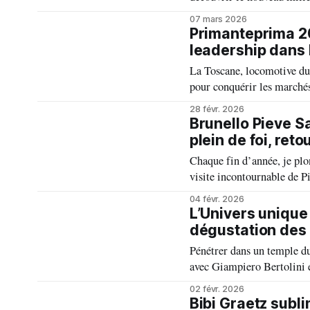
ajouté à la sélection le m
07 mars 2026
l’année dernière.
Primanteprima 20
leadership dans l
La Toscane, locomotive du v
pour conquérir les marchés
alliant tradition, durabili
28 févr. 2026
Brunello Pieve S
plein de foi, ret
Chaque fin d’année, je pl
visite incontournable de Pi
j’ai dégusté le Brunello 2
04 févr. 2026
véritable voyage dans le t
L’Univers unique
dégustation des 
Pénétrer dans un temple du
avec Giampiero Bertolini e
di Montalcino 2023 au Bru
02 févr. 2026
instant où le temps semble
Bibi Graetz subl