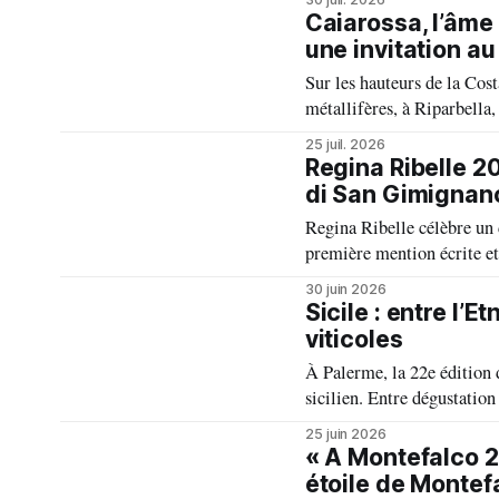
passion et un art de vivre.
Caiarossa, l’âme
une invitation a
Sur les hauteurs de la Cost
métallifères, à Riparbella,
vin, celle d'un équilibre vi
25 juil. 2026
Regina Ribelle 2
di San Gimignano
Regina Ribelle célèbre un 
première mention écrite et
exceptionnel qui rappelle 
30 juin 2026
rouges de la région.
Sicile : entre l’E
viticoles
À Palerme, la 22e édition 
sicilien. Entre dégustation
l’île, l’événement confirm
25 juin 2026
profondément fidèle à son 
« A Montefalco 2
étoile de Montef