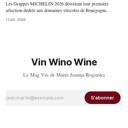
Les Grappes MICHELIN 2026 dévoilent leur première
sélection dédiée aux domaines viticoles de Bourgogne,
distinguant 94 propriétés pour l’excellence de leurs vins. Au
13 juil. 2026
palmarès : 9 domaines reçoivent trois grappes, 20 deux
grappes, 33 une grappe, et 32 intègrent la sélection officielle.
Vin Wino Wine
Le Mag Vin de Marie Joanna Roginska
S'abonner