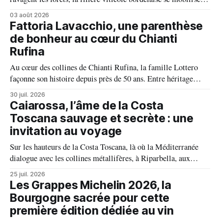
fait front commun et fait preuve d'une solidarité exemplaire
03 août 2026
face aux incendies. Les vignes, sont épargnées et le millésime
Fattoria Lavacchio, une parenthèse
s'annonce prometteur. Le feu n'aura pas eu le dernier mot.
de bonheur au cœur du Chianti
Rufina
Au cœur des collines de Chianti Rufina, la famille Lottero
façonne son histoire depuis près de 50 ans. Entre héritage
familial, exigence viticole et profond respect du terroir, le
30 juil. 2026
domaine incarne une vision authentique du vin, où chaque
Caiarossa, l’âme de la Costa
millésime raconte une terre, une passion et un art de vivre.
Toscana sauvage et secrète : une
invitation au voyage
Sur les hauteurs de la Costa Toscana, là où la Méditerranée
dialogue avec les collines métallifères, à Riparbella, aux
portes de Bolgheri, Caiarossa cultive une autre idée du grand
25 juil. 2026
vin, celle d'un équilibre vivant entre la terre, les cépages et le
Les Grappes Michelin 2026, la
temps.
Bourgogne sacrée pour cette
première édition dédiée au vin