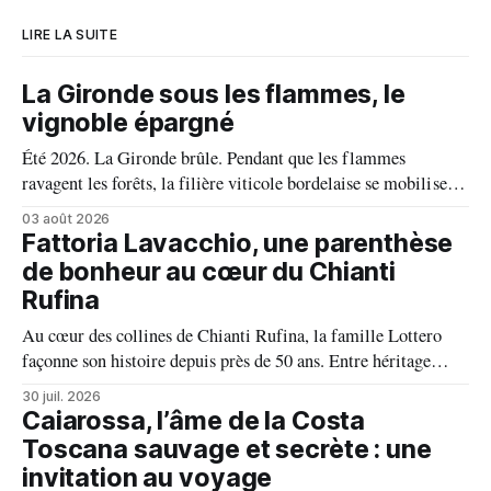
LIRE LA SUITE
La Gironde sous les flammes, le
vignoble épargné
Été 2026. La Gironde brûle. Pendant que les flammes
ravagent les forêts, la filière viticole bordelaise se mobilise,
fait front commun et fait preuve d'une solidarité exemplaire
03 août 2026
face aux incendies. Les vignes, sont épargnées et le millésime
Fattoria Lavacchio, une parenthèse
s'annonce prometteur. Le feu n'aura pas eu le dernier mot.
de bonheur au cœur du Chianti
Rufina
Au cœur des collines de Chianti Rufina, la famille Lottero
façonne son histoire depuis près de 50 ans. Entre héritage
familial, exigence viticole et profond respect du terroir, le
30 juil. 2026
domaine incarne une vision authentique du vin, où chaque
Caiarossa, l’âme de la Costa
millésime raconte une terre, une passion et un art de vivre.
Toscana sauvage et secrète : une
invitation au voyage