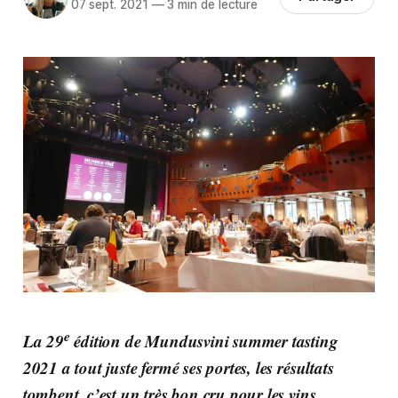
07 sept. 2021
—
3 min de lecture
e
La 29
édition de Mundusvini summer tasting
2021
a tout juste fermé ses portes, les résultats
tombent, c’est un très bon cru pour les
vins