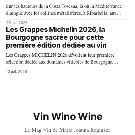
Sur les hauteurs de la Costa Toscana, là où la Méditerranée
dialogue avec les collines métallifères, à Riparbella, aux
portes de Bolgheri, Caiarossa cultive une autre idée du grand
25 juil. 2026
vin, celle d'un équilibre vivant entre la terre, les cépages et le
Les Grappes Michelin 2026, la
temps.
Bourgogne sacrée pour cette
première édition dédiée au vin
Les Grappes MICHELIN 2026 dévoilent leur première
sélection dédiée aux domaines viticoles de Bourgogne,
distinguant 94 propriétés pour l’excellence de leurs vins. Au
13 juil. 2026
palmarès : 9 domaines reçoivent trois grappes, 20 deux
grappes, 33 une grappe, et 32 intègrent la sélection officielle.
Vin Wino Wine
Le Mag Vin de Marie Joanna Roginska