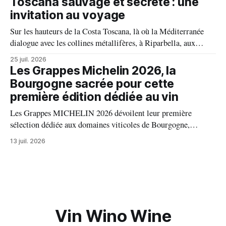
Toscana sauvage et secrète : une
invitation au voyage
Sur les hauteurs de la Costa Toscana, là où la Méditerranée
dialogue avec les collines métallifères, à Riparbella, aux
portes de Bolgheri, Caiarossa cultive une autre idée du grand
25 juil. 2026
vin, celle d'un équilibre vivant entre la terre, les cépages et le
Les Grappes Michelin 2026, la
temps.
Bourgogne sacrée pour cette
première édition dédiée au vin
Les Grappes MICHELIN 2026 dévoilent leur première
sélection dédiée aux domaines viticoles de Bourgogne,
distinguant 94 propriétés pour l’excellence de leurs vins. Au
13 juil. 2026
palmarès : 9 domaines reçoivent trois grappes, 20 deux
grappes, 33 une grappe, et 32 intègrent la sélection officielle.
Vin Wino Wine