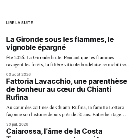
LIRE LA SUITE
La Gironde sous les flammes, le
vignoble épargné
Été 2026. La Gironde brûle. Pendant que les flammes
ravagent les forêts, la filière viticole bordelaise se mobilise,
fait front commun et fait preuve d'une solidarité exemplaire
03 août 2026
face aux incendies. Les vignes, sont épargnées et le millésime
Fattoria Lavacchio, une parenthèse
s'annonce prometteur. Le feu n'aura pas eu le dernier mot.
de bonheur au cœur du Chianti
Rufina
Au cœur des collines de Chianti Rufina, la famille Lottero
façonne son histoire depuis près de 50 ans. Entre héritage
familial, exigence viticole et profond respect du terroir, le
30 juil. 2026
domaine incarne une vision authentique du vin, où chaque
Caiarossa, l’âme de la Costa
millésime raconte une terre, une passion et un art de vivre.