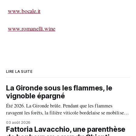
www.bocale.it
www.romanelli.wine
LIRE LA SUITE
La Gironde sous les flammes, le
vignoble épargné
Été 2026. La Gironde brûle. Pendant que les flammes
ravagent les forêts, la filière viticole bordelaise se mobilise,
fait front commun et fait preuve d'une solidarité exemplaire
03 août 2026
face aux incendies. Les vignes, sont épargnées et le millésime
Fattoria Lavacchio, une parenthèse
s'annonce prometteur. Le feu n'aura pas eu le dernier mot.