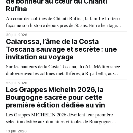
de bonheur au cœur du Chianti
Rufina
Au cœur des collines de Chianti Rufina, la famille Lottero
façonne son histoire depuis près de 50 ans. Entre héritage
familial, exigence viticole et profond respect du terroir, le
30 juil. 2026
domaine incarne une vision authentique du vin, où chaque
Caiarossa, l’âme de la Costa
millésime raconte une terre, une passion et un art de vivre.
Toscana sauvage et secrète : une
invitation au voyage
Sur les hauteurs de la Costa Toscana, là où la Méditerranée
dialogue avec les collines métallifères, à Riparbella, aux
portes de Bolgheri, Caiarossa cultive une autre idée du grand
25 juil. 2026
vin, celle d'un équilibre vivant entre la terre, les cépages et le
Les Grappes Michelin 2026, la
temps.
Bourgogne sacrée pour cette
première édition dédiée au vin
Les Grappes MICHELIN 2026 dévoilent leur première
sélection dédiée aux domaines viticoles de Bourgogne,
distinguant 94 propriétés pour l’excellence de leurs vins. Au
13 juil. 2026