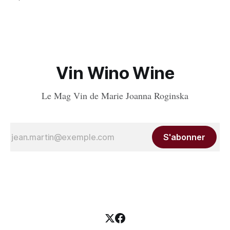
palmarès : 9 domaines reçoivent trois grappes, 20 deux
grappes, 33 une grappe, et 32 intègrent la sélection officielle.
Vin Wino Wine
Le Mag Vin de Marie Joanna Roginska
S'abonner