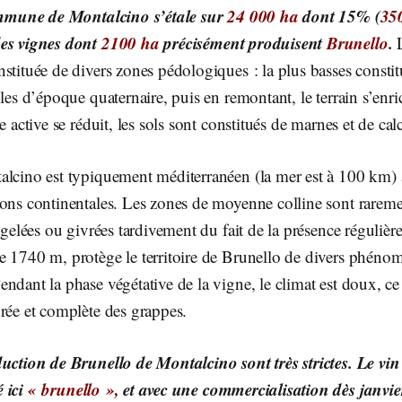
mmune de Montalcino s’étale sur
24 000 ha
dont 15% (
35
es vignes dont
2100 ha
précisément produisent
Brunello
.
stituée de divers zones pédologiques : la plus basses constit
ples d’époque quaternaire, puis en remontant, le terrain s’enri
e active se réduit, les sols sont constitués de marnes et de calc
alcino est typiquement méditerranéen (la mer est à 100 km) 
ons continentales. Les zones de moyenne colline sont rareme
t gelées ou givrées tardivement du fait de la présence régulièr
e 1740 m, protège le territoire de Brunello de divers phéno
ndant la phase végétative de la vigne, le climat est doux, ce
rée et complète des grappes.
uction de Brunello de Montalcino sont très strictes. Le vin 
 ici
« brunello »,
et avec une commercialisation dès janvie