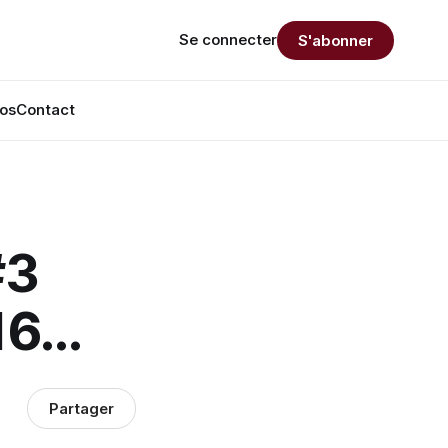
Se connecter
S'abonner
os
Contact
#3
6...
Partager