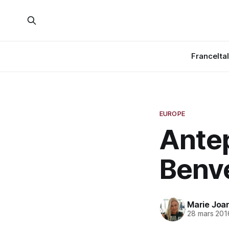
France
Ita
EUROPE
Antep
Benve
Marie Joa
28 mars 201