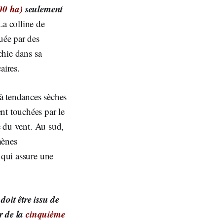
00 ha)
seulement
La colline de
uée par des
chie dans sa
aires.
à tendances sèches
nt touchées par le
e du vent. Au sud,
mènes
 qui assure une
doit être issu de
r de la
cinquième