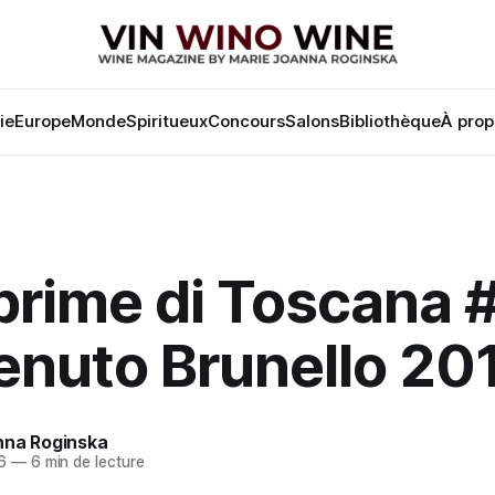
lie
Europe
Monde
Spiritueux
Concours
Salons
Bibliothèque
À prop
rime di Toscana 
nuto Brunello 201
nna Roginska
6
—
6 min de lecture