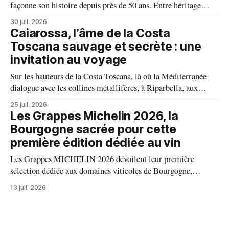
façonne son histoire depuis près de 50 ans. Entre héritage
familial, exigence viticole et profond respect du terroir, le
30 juil. 2026
domaine incarne une vision authentique du vin, où chaque
Caiarossa, l’âme de la Costa
millésime raconte une terre, une passion et un art de vivre.
Toscana sauvage et secrète : une
invitation au voyage
Sur les hauteurs de la Costa Toscana, là où la Méditerranée
dialogue avec les collines métallifères, à Riparbella, aux
portes de Bolgheri, Caiarossa cultive une autre idée du grand
25 juil. 2026
vin, celle d'un équilibre vivant entre la terre, les cépages et le
Les Grappes Michelin 2026, la
temps.
Bourgogne sacrée pour cette
première édition dédiée au vin
Les Grappes MICHELIN 2026 dévoilent leur première
sélection dédiée aux domaines viticoles de Bourgogne,
distinguant 94 propriétés pour l’excellence de leurs vins. Au
13 juil. 2026
palmarès : 9 domaines reçoivent trois grappes, 20 deux
grappes, 33 une grappe, et 32 intègrent la sélection officielle.