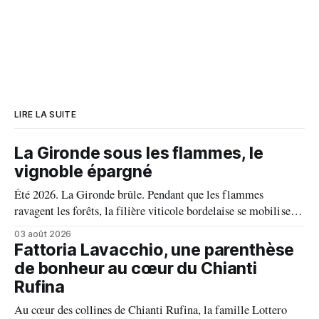
LIRE LA SUITE
La Gironde sous les flammes, le
vignoble épargné
Été 2026. La Gironde brûle. Pendant que les flammes
ravagent les forêts, la filière viticole bordelaise se mobilise,
fait front commun et fait preuve d'une solidarité exemplaire
03 août 2026
face aux incendies. Les vignes, sont épargnées et le millésime
Fattoria Lavacchio, une parenthèse
s'annonce prometteur. Le feu n'aura pas eu le dernier mot.
de bonheur au cœur du Chianti
Rufina
Au cœur des collines de Chianti Rufina, la famille Lottero