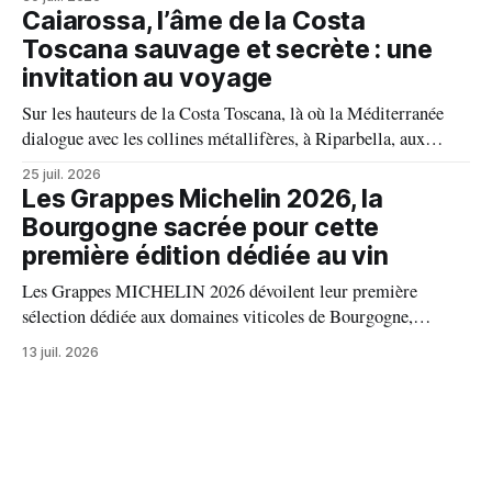
domaine incarne une vision authentique du vin, où chaque
Caiarossa, l’âme de la Costa
millésime raconte une terre, une passion et un art de vivre.
Toscana sauvage et secrète : une
invitation au voyage
Sur les hauteurs de la Costa Toscana, là où la Méditerranée
dialogue avec les collines métallifères, à Riparbella, aux
portes de Bolgheri, Caiarossa cultive une autre idée du grand
25 juil. 2026
vin, celle d'un équilibre vivant entre la terre, les cépages et le
Les Grappes Michelin 2026, la
temps.
Bourgogne sacrée pour cette
première édition dédiée au vin
Les Grappes MICHELIN 2026 dévoilent leur première
sélection dédiée aux domaines viticoles de Bourgogne,
distinguant 94 propriétés pour l’excellence de leurs vins. Au
13 juil. 2026
palmarès : 9 domaines reçoivent trois grappes, 20 deux
grappes, 33 une grappe, et 32 intègrent la sélection officielle.