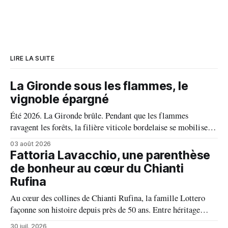
LIRE LA SUITE
La Gironde sous les flammes, le
vignoble épargné
Été 2026. La Gironde brûle. Pendant que les flammes
ravagent les forêts, la filière viticole bordelaise se mobilise,
fait front commun et fait preuve d'une solidarité exemplaire
03 août 2026
face aux incendies. Les vignes, sont épargnées et le millésime
Fattoria Lavacchio, une parenthèse
s'annonce prometteur. Le feu n'aura pas eu le dernier mot.
de bonheur au cœur du Chianti
Rufina
Au cœur des collines de Chianti Rufina, la famille Lottero
façonne son histoire depuis près de 50 ans. Entre héritage
familial, exigence viticole et profond respect du terroir, le
30 juil. 2026