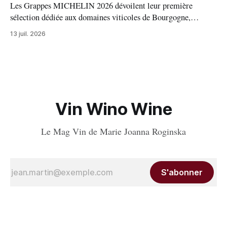
Les Grappes MICHELIN 2026 dévoilent leur première
sélection dédiée aux domaines viticoles de Bourgogne,
distinguant 94 propriétés pour l’excellence de leurs vins. Au
13 juil. 2026
palmarès : 9 domaines reçoivent trois grappes, 20 deux
grappes, 33 une grappe, et 32 intègrent la sélection officielle.
Vin Wino Wine
Le Mag Vin de Marie Joanna Roginska
S'abonner