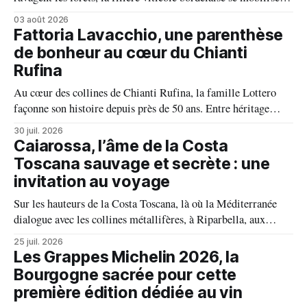
fait front commun et fait preuve d'une solidarité exemplaire
03 août 2026
face aux incendies. Les vignes, sont épargnées et le millésime
Fattoria Lavacchio, une parenthèse
s'annonce prometteur. Le feu n'aura pas eu le dernier mot.
de bonheur au cœur du Chianti
Rufina
Au cœur des collines de Chianti Rufina, la famille Lottero
façonne son histoire depuis près de 50 ans. Entre héritage
familial, exigence viticole et profond respect du terroir, le
30 juil. 2026
domaine incarne une vision authentique du vin, où chaque
Caiarossa, l’âme de la Costa
millésime raconte une terre, une passion et un art de vivre.
Toscana sauvage et secrète : une
invitation au voyage
Sur les hauteurs de la Costa Toscana, là où la Méditerranée
dialogue avec les collines métallifères, à Riparbella, aux
portes de Bolgheri, Caiarossa cultive une autre idée du grand
25 juil. 2026
vin, celle d'un équilibre vivant entre la terre, les cépages et le
Les Grappes Michelin 2026, la
temps.
Bourgogne sacrée pour cette
première édition dédiée au vin