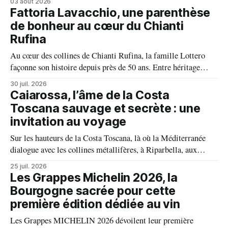
03 août 2026
face aux incendies. Les vignes, sont épargnées et le millésime
Fattoria Lavacchio, une parenthèse
s'annonce prometteur. Le feu n'aura pas eu le dernier mot.
de bonheur au cœur du Chianti
Rufina
Au cœur des collines de Chianti Rufina, la famille Lottero
façonne son histoire depuis près de 50 ans. Entre héritage
familial, exigence viticole et profond respect du terroir, le
30 juil. 2026
domaine incarne une vision authentique du vin, où chaque
Caiarossa, l’âme de la Costa
millésime raconte une terre, une passion et un art de vivre.
Toscana sauvage et secrète : une
invitation au voyage
Sur les hauteurs de la Costa Toscana, là où la Méditerranée
dialogue avec les collines métallifères, à Riparbella, aux
portes de Bolgheri, Caiarossa cultive une autre idée du grand
25 juil. 2026
vin, celle d'un équilibre vivant entre la terre, les cépages et le
Les Grappes Michelin 2026, la
temps.
Bourgogne sacrée pour cette
première édition dédiée au vin
Les Grappes MICHELIN 2026 dévoilent leur première