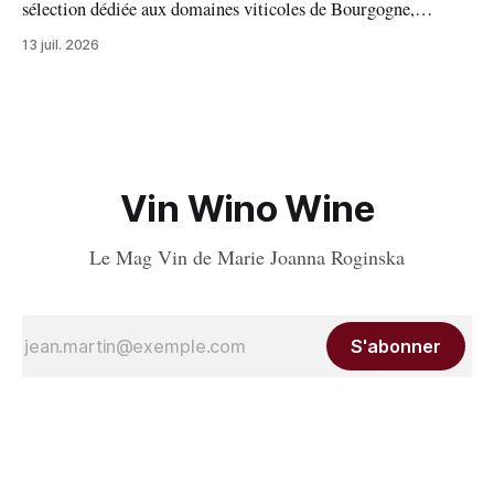
sélection dédiée aux domaines viticoles de Bourgogne,
distinguant 94 propriétés pour l’excellence de leurs vins. Au
13 juil. 2026
palmarès : 9 domaines reçoivent trois grappes, 20 deux
grappes, 33 une grappe, et 32 intègrent la sélection officielle.
Vin Wino Wine
Le Mag Vin de Marie Joanna Roginska
S'abonner