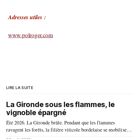
Adresses utiles :
www.polroger.com
LIRE LA SUITE
La Gironde sous les flammes, le
vignoble épargné
Été 2026. La Gironde brûle. Pendant que les flammes
ravagent les forêts, la filière viticole bordelaise se mobilise,
fait front commun et fait preuve d'une solidarité exemplaire