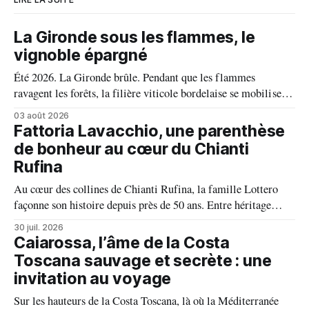
La Gironde sous les flammes, le
vignoble épargné
Été 2026. La Gironde brûle. Pendant que les flammes
ravagent les forêts, la filière viticole bordelaise se mobilise,
fait front commun et fait preuve d'une solidarité exemplaire
03 août 2026
face aux incendies. Les vignes, sont épargnées et le millésime
Fattoria Lavacchio, une parenthèse
s'annonce prometteur. Le feu n'aura pas eu le dernier mot.
de bonheur au cœur du Chianti
Rufina
Au cœur des collines de Chianti Rufina, la famille Lottero
façonne son histoire depuis près de 50 ans. Entre héritage
familial, exigence viticole et profond respect du terroir, le
30 juil. 2026
domaine incarne une vision authentique du vin, où chaque
Caiarossa, l’âme de la Costa
millésime raconte une terre, une passion et un art de vivre.
Toscana sauvage et secrète : une
invitation au voyage
Sur les hauteurs de la Costa Toscana, là où la Méditerranée