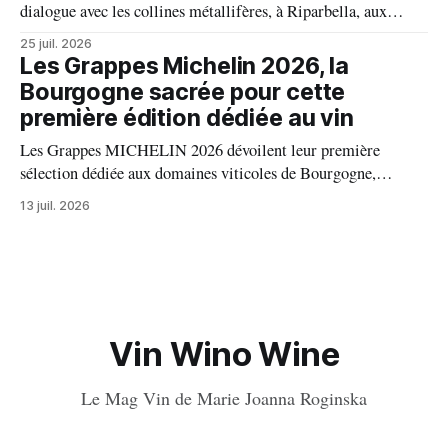
dialogue avec les collines métallifères, à Riparbella, aux
portes de Bolgheri, Caiarossa cultive une autre idée du grand
25 juil. 2026
vin, celle d'un équilibre vivant entre la terre, les cépages et le
Les Grappes Michelin 2026, la
temps.
Bourgogne sacrée pour cette
première édition dédiée au vin
Les Grappes MICHELIN 2026 dévoilent leur première
sélection dédiée aux domaines viticoles de Bourgogne,
distinguant 94 propriétés pour l’excellence de leurs vins. Au
13 juil. 2026
palmarès : 9 domaines reçoivent trois grappes, 20 deux
grappes, 33 une grappe, et 32 intègrent la sélection officielle.
Vin Wino Wine
Le Mag Vin de Marie Joanna Roginska