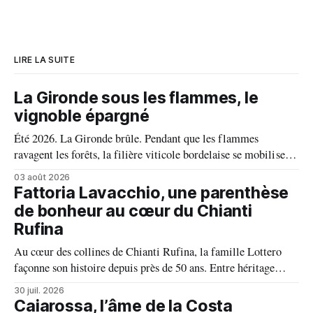
LIRE LA SUITE
La Gironde sous les flammes, le
vignoble épargné
Été 2026. La Gironde brûle. Pendant que les flammes
ravagent les forêts, la filière viticole bordelaise se mobilise,
fait front commun et fait preuve d'une solidarité exemplaire
03 août 2026
face aux incendies. Les vignes, sont épargnées et le millésime
Fattoria Lavacchio, une parenthèse
s'annonce prometteur. Le feu n'aura pas eu le dernier mot.
de bonheur au cœur du Chianti
Rufina
Au cœur des collines de Chianti Rufina, la famille Lottero
façonne son histoire depuis près de 50 ans. Entre héritage
familial, exigence viticole et profond respect du terroir, le
30 juil. 2026
domaine incarne une vision authentique du vin, où chaque
Caiarossa, l’âme de la Costa