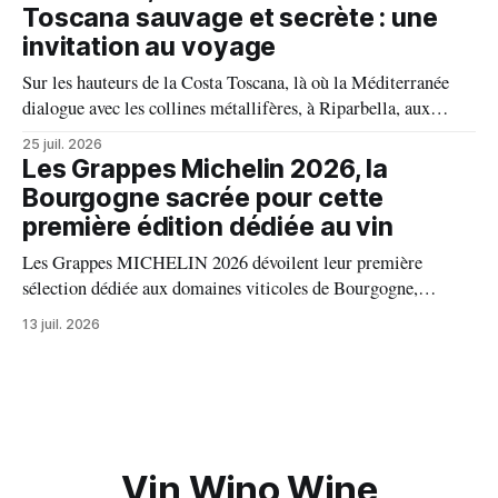
millésime raconte une terre, une passion et un art de vivre.
Toscana sauvage et secrète : une
invitation au voyage
Sur les hauteurs de la Costa Toscana, là où la Méditerranée
dialogue avec les collines métallifères, à Riparbella, aux
portes de Bolgheri, Caiarossa cultive une autre idée du grand
25 juil. 2026
vin, celle d'un équilibre vivant entre la terre, les cépages et le
Les Grappes Michelin 2026, la
temps.
Bourgogne sacrée pour cette
première édition dédiée au vin
Les Grappes MICHELIN 2026 dévoilent leur première
sélection dédiée aux domaines viticoles de Bourgogne,
distinguant 94 propriétés pour l’excellence de leurs vins. Au
13 juil. 2026
palmarès : 9 domaines reçoivent trois grappes, 20 deux
grappes, 33 une grappe, et 32 intègrent la sélection officielle.
Vin Wino Wine