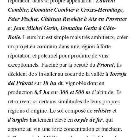
Laurent
réputation dans sa propre appellation :
Combier,
Domaine Combier à Crozes-Hermitage,
Peter Fischer, Château Revelette à Aix en Provence
Jean Michel Gerin, Domaine Gerin à Côte-
et
Rotie.
Leurs but est simple mais très ambitieux, créer
un projet en commun dans une région à forte
réputation et potentiel pour produire de vins
Priorat
exceptionnels. Fasciné par la beauté du
, ils
Torroja
décident de s’installer au coeur de la
vallée à
del Priorat
18 ha
sur
du vignoble dont en
8,5 ha
300 et 500 m
production
sur
d’altitude. Ils
retrouvent ici certains similitudes de leurs propres
schistes
régions d’origine. Le sol composé de
et
d’argiles
oxyde de fer
hautement élevé en
, qui
apporte au vin une forte concentration et fraicheur.