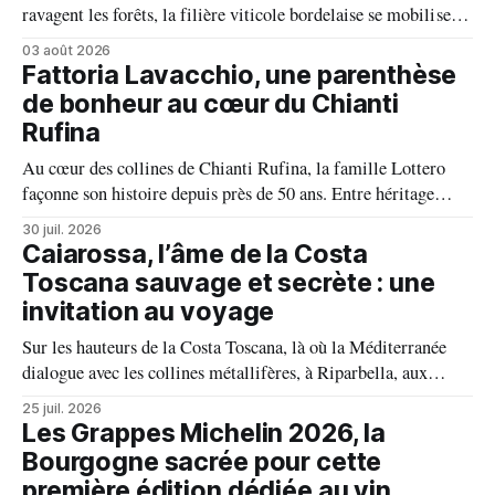
ravagent les forêts, la filière viticole bordelaise se mobilise,
fait front commun et fait preuve d'une solidarité exemplaire
03 août 2026
face aux incendies. Les vignes, sont épargnées et le millésime
Fattoria Lavacchio, une parenthèse
s'annonce prometteur. Le feu n'aura pas eu le dernier mot.
de bonheur au cœur du Chianti
Rufina
Au cœur des collines de Chianti Rufina, la famille Lottero
façonne son histoire depuis près de 50 ans. Entre héritage
familial, exigence viticole et profond respect du terroir, le
30 juil. 2026
domaine incarne une vision authentique du vin, où chaque
Caiarossa, l’âme de la Costa
millésime raconte une terre, une passion et un art de vivre.
Toscana sauvage et secrète : une
invitation au voyage
Sur les hauteurs de la Costa Toscana, là où la Méditerranée
dialogue avec les collines métallifères, à Riparbella, aux
portes de Bolgheri, Caiarossa cultive une autre idée du grand
25 juil. 2026
vin, celle d'un équilibre vivant entre la terre, les cépages et le
Les Grappes Michelin 2026, la
temps.
Bourgogne sacrée pour cette
première édition dédiée au vin