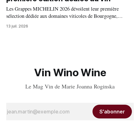
Les Grappes MICHELIN 2026 dévoilent leur première
sélection dédiée aux domaines viticoles de Bourgogne,
distinguant 94 propriétés pour l’excellence de leurs vins. Au
13 juil. 2026
palmarès : 9 domaines reçoivent trois grappes, 20 deux
grappes, 33 une grappe, et 32 intègrent la sélection officielle.
Vin Wino Wine
Le Mag Vin de Marie Joanna Roginska
S'abonner