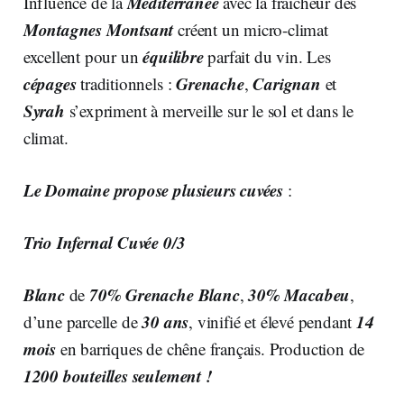
Méditerranée
Influence de la
avec la fraîcheur des
Montagnes Montsant
créent un micro-climat
équilibre
excellent pour un
parfait du vin. Les
cépages
Grenache
Carignan
traditionnels :
,
et
Syrah
s’expriment à merveille sur le sol et dans le
climat.
Le Domaine propose plusieurs cuvées
:
Trio Infernal Cuvée 0/3
Blanc
70% Grenache Blanc
30% Macabeu
de
,
,
30 ans
14
d’une parcelle de
, vinifié et élevé pendant
mois
en barriques de chêne français. Production de
1200 bouteilles seulement !