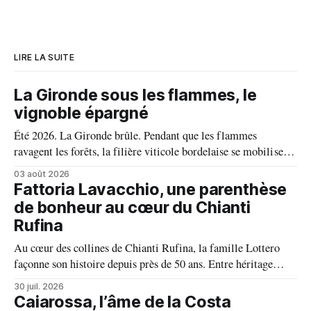
LIRE LA SUITE
La Gironde sous les flammes, le
vignoble épargné
Été 2026. La Gironde brûle. Pendant que les flammes
ravagent les forêts, la filière viticole bordelaise se mobilise,
fait front commun et fait preuve d'une solidarité exemplaire
03 août 2026
face aux incendies. Les vignes, sont épargnées et le millésime
Fattoria Lavacchio, une parenthèse
s'annonce prometteur. Le feu n'aura pas eu le dernier mot.
de bonheur au cœur du Chianti
Rufina
Au cœur des collines de Chianti Rufina, la famille Lottero
façonne son histoire depuis près de 50 ans. Entre héritage
familial, exigence viticole et profond respect du terroir, le
30 juil. 2026
domaine incarne une vision authentique du vin, où chaque
Caiarossa, l’âme de la Costa