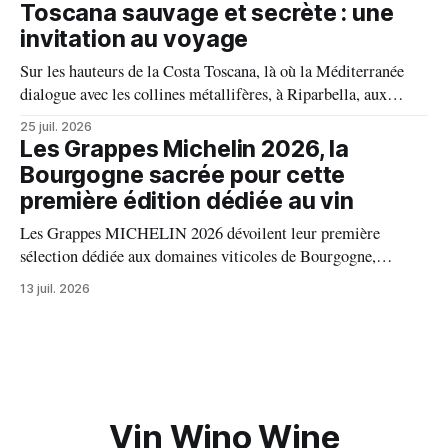
millésime raconte une terre, une passion et un art de vivre.
Toscana sauvage et secrète : une
invitation au voyage
Sur les hauteurs de la Costa Toscana, là où la Méditerranée
dialogue avec les collines métallifères, à Riparbella, aux
portes de Bolgheri, Caiarossa cultive une autre idée du grand
25 juil. 2026
vin, celle d'un équilibre vivant entre la terre, les cépages et le
Les Grappes Michelin 2026, la
temps.
Bourgogne sacrée pour cette
première édition dédiée au vin
Les Grappes MICHELIN 2026 dévoilent leur première
sélection dédiée aux domaines viticoles de Bourgogne,
distinguant 94 propriétés pour l’excellence de leurs vins. Au
13 juil. 2026
palmarès : 9 domaines reçoivent trois grappes, 20 deux
grappes, 33 une grappe, et 32 intègrent la sélection officielle.
Vin Wino Wine