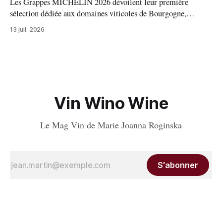
Les Grappes MICHELIN 2026 dévoilent leur première
sélection dédiée aux domaines viticoles de Bourgogne,
distinguant 94 propriétés pour l’excellence de leurs vins. Au
13 juil. 2026
palmarès : 9 domaines reçoivent trois grappes, 20 deux
grappes, 33 une grappe, et 32 intègrent la sélection officielle.
Vin Wino Wine
Le Mag Vin de Marie Joanna Roginska
S'abonner