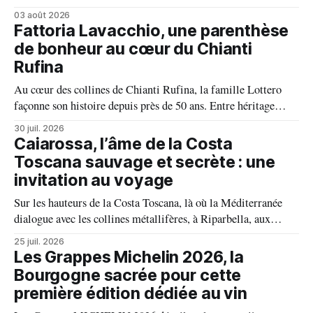
fait front commun et fait preuve d'une solidarité exemplaire
03 août 2026
face aux incendies. Les vignes, sont épargnées et le millésime
Fattoria Lavacchio, une parenthèse
s'annonce prometteur. Le feu n'aura pas eu le dernier mot.
de bonheur au cœur du Chianti
Rufina
Au cœur des collines de Chianti Rufina, la famille Lottero
façonne son histoire depuis près de 50 ans. Entre héritage
familial, exigence viticole et profond respect du terroir, le
30 juil. 2026
domaine incarne une vision authentique du vin, où chaque
Caiarossa, l’âme de la Costa
millésime raconte une terre, une passion et un art de vivre.
Toscana sauvage et secrète : une
invitation au voyage
Sur les hauteurs de la Costa Toscana, là où la Méditerranée
dialogue avec les collines métallifères, à Riparbella, aux
portes de Bolgheri, Caiarossa cultive une autre idée du grand
25 juil. 2026
vin, celle d'un équilibre vivant entre la terre, les cépages et le
Les Grappes Michelin 2026, la
temps.
Bourgogne sacrée pour cette
première édition dédiée au vin