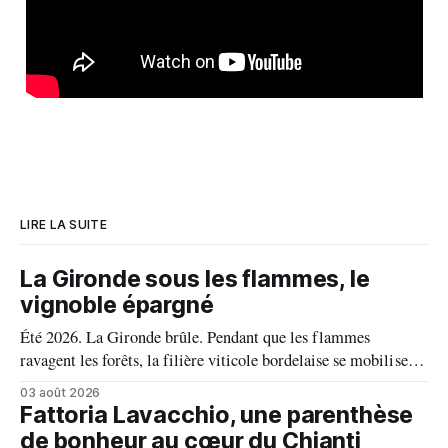
LIRE LA SUITE
La Gironde sous les flammes, le
vignoble épargné
Été 2026. La Gironde brûle. Pendant que les flammes
ravagent les forêts, la filière viticole bordelaise se mobilise,
fait front commun et fait preuve d'une solidarité exemplaire
03 août 2026
face aux incendies. Les vignes, sont épargnées et le millésime
Fattoria Lavacchio, une parenthèse
s'annonce prometteur. Le feu n'aura pas eu le dernier mot.
de bonheur au cœur du Chianti