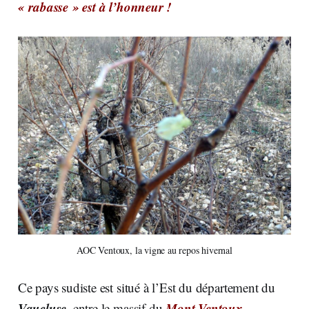
« rabasse » est à l’honneur !
AOC Ventoux, la vigne au repos hivernal
Ce pays sudiste est situé à l’Est du département du
Vaucluse
Mont Ventoux
, entre le massif du
,