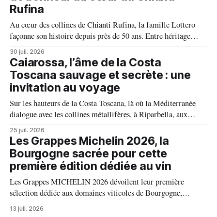
Rufina
Au cœur des collines de Chianti Rufina, la famille Lottero
façonne son histoire depuis près de 50 ans. Entre héritage
familial, exigence viticole et profond respect du terroir, le
30 juil. 2026
domaine incarne une vision authentique du vin, où chaque
Caiarossa, l’âme de la Costa
millésime raconte une terre, une passion et un art de vivre.
Toscana sauvage et secrète : une
invitation au voyage
Sur les hauteurs de la Costa Toscana, là où la Méditerranée
dialogue avec les collines métallifères, à Riparbella, aux
portes de Bolgheri, Caiarossa cultive une autre idée du grand
25 juil. 2026
vin, celle d'un équilibre vivant entre la terre, les cépages et le
Les Grappes Michelin 2026, la
temps.
Bourgogne sacrée pour cette
première édition dédiée au vin
Les Grappes MICHELIN 2026 dévoilent leur première
sélection dédiée aux domaines viticoles de Bourgogne,
distinguant 94 propriétés pour l’excellence de leurs vins. Au
13 juil. 2026
palmarès : 9 domaines reçoivent trois grappes, 20 deux