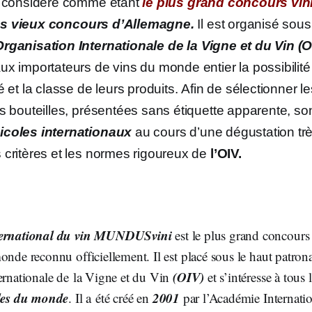
est considéré comme étant
le plus grand concours vin
us vieux concours d’Allemagne.
Il est organisé sous
Organisation Internationale de la Vigne et du Vin
(O
ux importateurs de vins du monde entier la possibilité
é et la classe de leurs produits. Afin de sélectionner l
es bouteilles, présentées sans étiquette apparente, so
icoles internationaux
au cours d’une dégustation très
 critères et les normes rigoureux de
l’OIV.
ternational du vin MUNDUSvini
est le plus grand concours
onde reconnu officiellement. Il est placé sous le haut patron
(OIV)
ernationale de la Vigne et du Vin
et s’intéresse à tous 
oles du monde
2001
. Il a été créé en
par l’Académie Internati