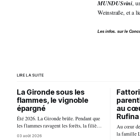
MUNDUSvini
, u
Weinstraße, et a 
Les infos. sur le Conco
LIRE LA SUITE
La Gironde sous les
Fattor
flammes, le vignoble
parent
épargné
au cœu
Rufina
Été 2026. La Gironde brûle. Pendant que
les flammes ravagent les forêts, la filière
Au cœur des
viticole bordelaise se mobilise, fait front
la famille 
03 août 2026