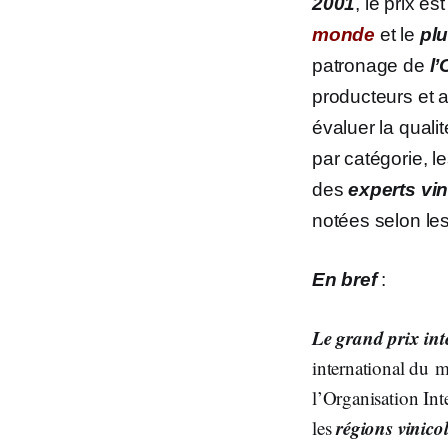
2001
, le prix 
monde
et le
pl
patronage de
l’
producteurs et a
évaluer la qualit
par catégorie, l
des
experts vin
notées selon les
En bref
:
Le
grand prix in
international du m
l’Organisation Int
régions vinic
les