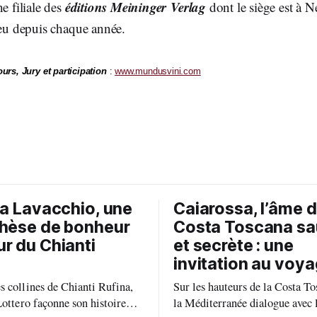
éditions Meininger Verlag
ne filiale des
dont le siège est à N
lieu depuis chaque année.
urs, Jury et participation
:
www.mundusvini.com
ia Lavacchio, une
Caiarossa, l’âme d
hèse de bonheur
Costa Toscana s
r du Chianti
et secrète : une
invitation au voy
 collines de Chianti Rufina,
Sur les hauteurs de la Costa To
Lottero façonne son histoire
la Méditerranée dialogue avec l