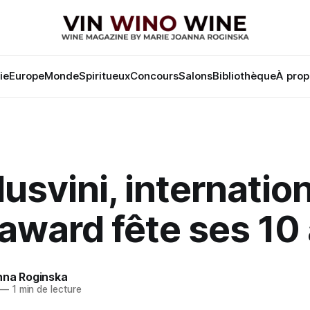
lie
Europe
Monde
Spiritueux
Concours
Salons
Bibliothèque
À prop
svini, internation
award fête ses 10
nna Roginska
—
1 min de lecture