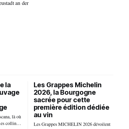
eustadt an der
e la
Les Grappes Michelin
auvage
2026, la Bourgogne
sacrée pour cette
age
première édition dédiée
au vin
scana, là où
es collines
Les Grappes MICHELIN 2026 dévoilent