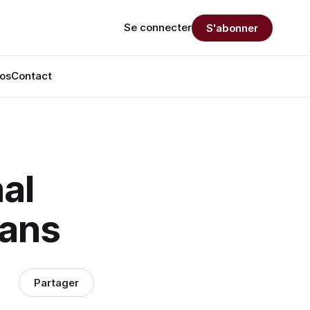
Se connecter
S'abonner
os
Contact
al
 ans
Partager