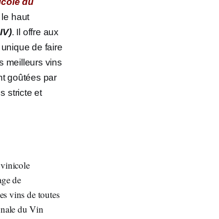
icole du
 le haut
IV)
. Il offre aux
 unique de faire
es meilleurs vins
nt goûtées par
 stricte et
 vinicole
age de
les vins de toutes
onale du Vin