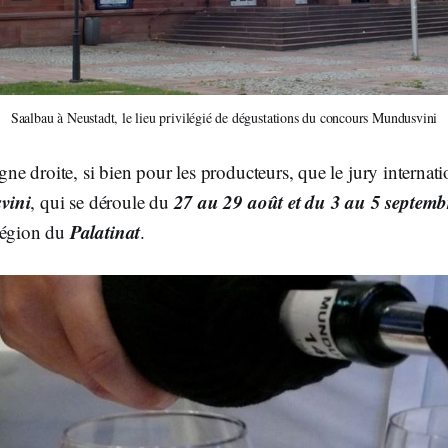
Saalbau à Neustadt, le lieu privilégié de dégustations du concours Mundusvini
igne droite, si bien pour les producteurs, que le jury internati
vini
27 au 29 août et du 3 au 5 septem
, qui se déroule du
Palatinat
région du
.