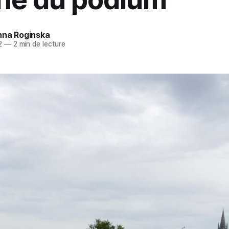
nna Roginska
2
—
2 min de lecture