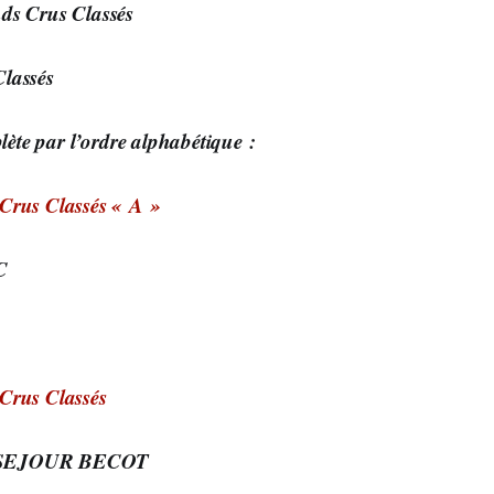
ds Crus Classés
lassés
plète par l’ordre
alphabétique :
Crus Classés « A »
C
Crus Classés
-SEJOUR BECOT