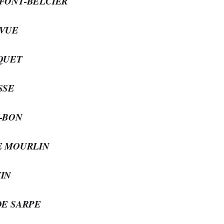
EFONT-BELCIER
EVUE
IQUET
SSE
T-BON
DE MOURLIN
VIN
DE SARPE