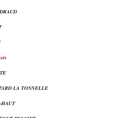
NDRAUD
T
E
sés
TTE
STARD LA TONNELLE
E-HAUT