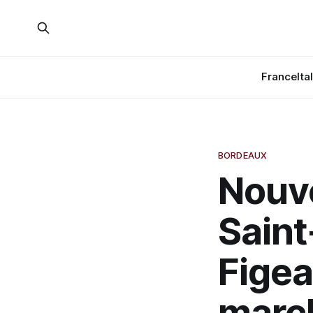
France
Ita
BORDEAUX
Nouv
Saint
Figea
marc