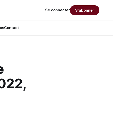
Se connecter
S'abonner
os
Contact
e
2022,