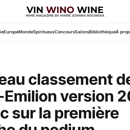
lie
Europe
Monde
Spiritueux
Concours
Salons
Bibliothèque
À prop
eau classement d
-Emilion version 
c sur la première
he du podium