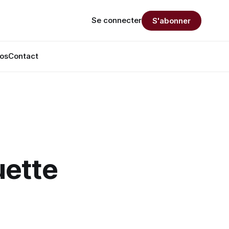
Se connecter
S'abonner
os
Contact
uette