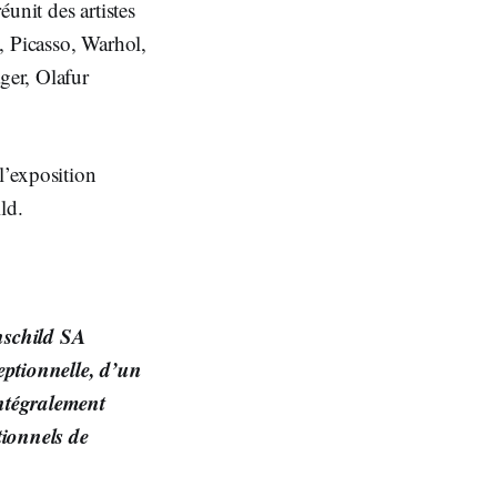
unit des artistes
l, Picasso, Warhol,
ger, Olafur
l’exposition
ild.
thschild SA
eptionnelle, d’un
ntégralement
tionnels de