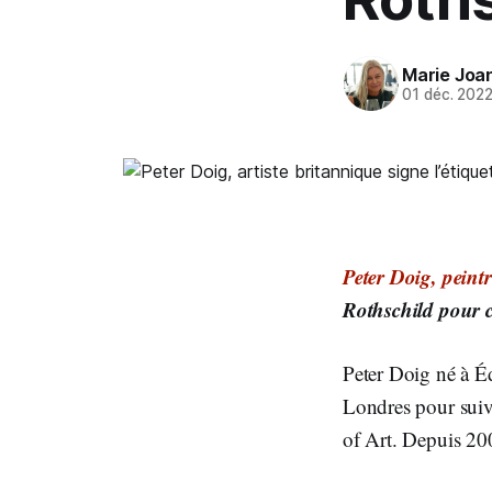
Marie Joa
01 déc. 202
Peter Doig, peint
Rothschild pour cr
Peter Doig né à Éd
Londres pour suivr
of Art. Depuis 200