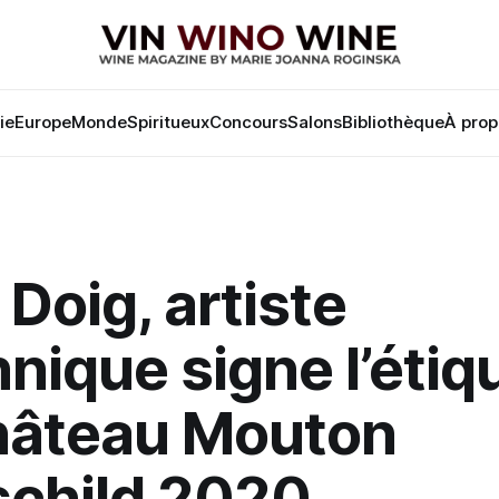
lie
Europe
Monde
Spiritueux
Concours
Salons
Bibliothèque
À prop
 Doig, artiste
nnique signe l’étiq
hâteau Mouton
schild 2020