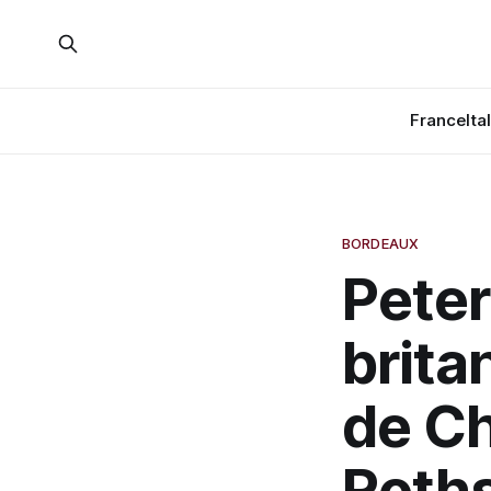
France
Ita
BORDEAUX
Peter
brita
de C
Roth