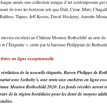
 chaque année une collection unique d’art contemporain qui ré
 venant de tous les horizons tels que Dali, César, Miró, Chagal
Balthus, Tàpies, Jeff Koons, David Hockney, Annette Messa
 œuvres est réuni au Château Mouton Rothschild au sein de 
et l’Étiquette », créée par la baronne Philippine de Rothsch
hères en ligne exceptionnelle
a révélation de la nouvelle étiquette, Baron Philippe de Ro
nariat avec Sotheby’s, une vente aux enchères en ligne exc
teau Mouton Rothschild 2020. Les fonds récoltés seront i
iers de la région bordelaise pour les doter de moyens addi
cendies.