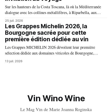
Sur les hauteurs de la Costa Toscana, là où la Méditerranée
dialogue avec les collines métallifères, à Riparbella, aux
portes de Bolgheri, Caiarossa cultive une autre idée du grand
25 juil. 2026
vin, celle d'un équilibre vivant entre la terre, les cépages et le
Les Grappes Michelin 2026, la
temps.
Bourgogne sacrée pour cette
première édition dédiée au vin
Les Grappes MICHELIN 2026 dévoilent leur première
sélection dédiée aux domaines viticoles de Bourgogne,
distinguant 94 propriétés pour l’excellence de leurs vins. Au
13 juil. 2026
palmarès : 9 domaines reçoivent trois grappes, 20 deux
grappes, 33 une grappe, et 32 intègrent la sélection officielle.
Vin Wino Wine
Le Mag Vin de Marie Joanna Roginska