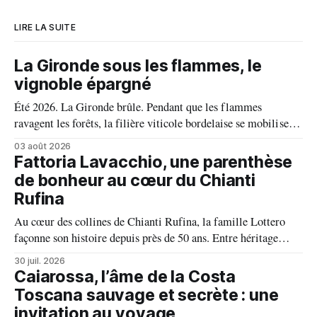
LIRE LA SUITE
La Gironde sous les flammes, le
vignoble épargné
Été 2026. La Gironde brûle. Pendant que les flammes
ravagent les forêts, la filière viticole bordelaise se mobilise,
fait front commun et fait preuve d'une solidarité exemplaire
03 août 2026
face aux incendies. Les vignes, sont épargnées et le millésime
Fattoria Lavacchio, une parenthèse
s'annonce prometteur. Le feu n'aura pas eu le dernier mot.
de bonheur au cœur du Chianti
Rufina
Au cœur des collines de Chianti Rufina, la famille Lottero
façonne son histoire depuis près de 50 ans. Entre héritage
familial, exigence viticole et profond respect du terroir, le
30 juil. 2026
domaine incarne une vision authentique du vin, où chaque
Caiarossa, l’âme de la Costa
millésime raconte une terre, une passion et un art de vivre.
Toscana sauvage et secrète : une
invitation au voyage