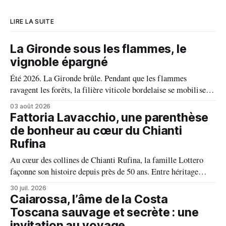
LIRE LA SUITE
La Gironde sous les flammes, le
vignoble épargné
Été 2026. La Gironde brûle. Pendant que les flammes
ravagent les forêts, la filière viticole bordelaise se mobilise,
fait front commun et fait preuve d'une solidarité exemplaire
03 août 2026
face aux incendies. Les vignes, sont épargnées et le millésime
Fattoria Lavacchio, une parenthèse
s'annonce prometteur. Le feu n'aura pas eu le dernier mot.
de bonheur au cœur du Chianti
Rufina
Au cœur des collines de Chianti Rufina, la famille Lottero
façonne son histoire depuis près de 50 ans. Entre héritage
familial, exigence viticole et profond respect du terroir, le
30 juil. 2026
domaine incarne une vision authentique du vin, où chaque
Caiarossa, l’âme de la Costa
millésime raconte une terre, une passion et un art de vivre.
Toscana sauvage et secrète : une
invitation au voyage