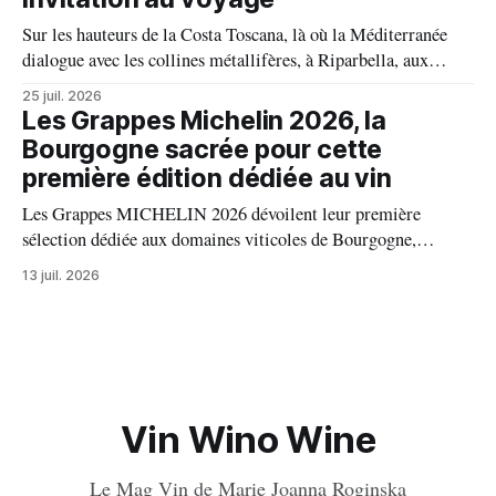
Sur les hauteurs de la Costa Toscana, là où la Méditerranée
dialogue avec les collines métallifères, à Riparbella, aux
portes de Bolgheri, Caiarossa cultive une autre idée du grand
25 juil. 2026
vin, celle d'un équilibre vivant entre la terre, les cépages et le
Les Grappes Michelin 2026, la
temps.
Bourgogne sacrée pour cette
première édition dédiée au vin
Les Grappes MICHELIN 2026 dévoilent leur première
sélection dédiée aux domaines viticoles de Bourgogne,
distinguant 94 propriétés pour l’excellence de leurs vins. Au
13 juil. 2026
palmarès : 9 domaines reçoivent trois grappes, 20 deux
grappes, 33 une grappe, et 32 intègrent la sélection officielle.
Vin Wino Wine
Le Mag Vin de Marie Joanna Roginska