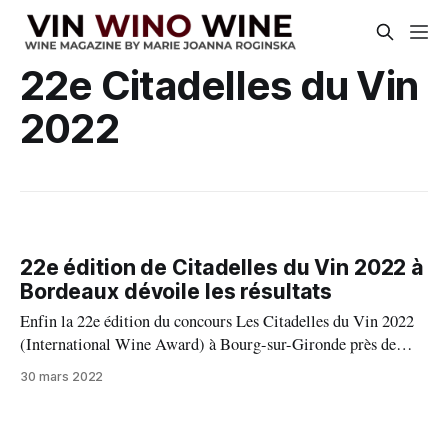
22e Citadelles du Vin
2022
22e édition de Citadelles du Vin 2022 à
Bordeaux dévoile les résultats
Enfin la 22e édition du concours Les Citadelles du Vin 2022
(International Wine Award) à Bourg-sur-Gironde près de
Bordeaux a retrouvé son format quasi normal après deux
30 mars 2022
éditions précédentes, certes assurées, mais avec beaucoup de
contraintes dû à la situation sanitaire qui secouait sans répit le
monde entier.