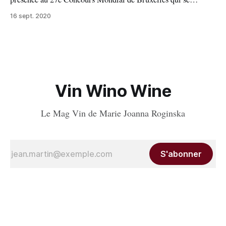
déroulait du 4 au 6 septembre à Brno en Moravie du Sud
16 sept. 2020
(République Tchèque), dans une belle région viticole, qui a
bien mérité le détour. Les résultats vient de tomber et la
France
Vin Wino Wine
Le Mag Vin de Marie Joanna Roginska
S'abonner