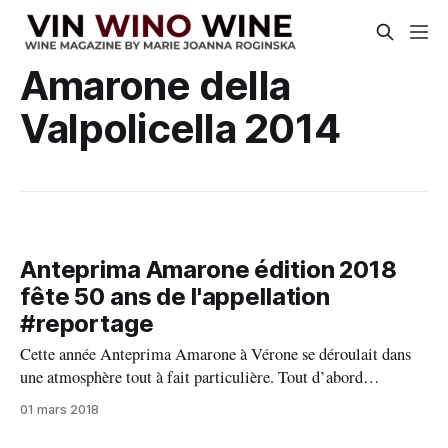
Amarone della
Valpolicella 2014
Anteprima Amarone édition 2018
fête 50 ans de l'appellation
#reportage
Cette année Anteprima Amarone à Vérone se déroulait dans
une atmosphère tout à fait particulière. Tout d’abord
l’appellation Amarone fête cette année ses 50 ans de la
01 mars 2018
dénomination DOC (obtenu en 1968) et cela coïncide avec la
sorti du millésime 2014, celui qui a fait l’objet de