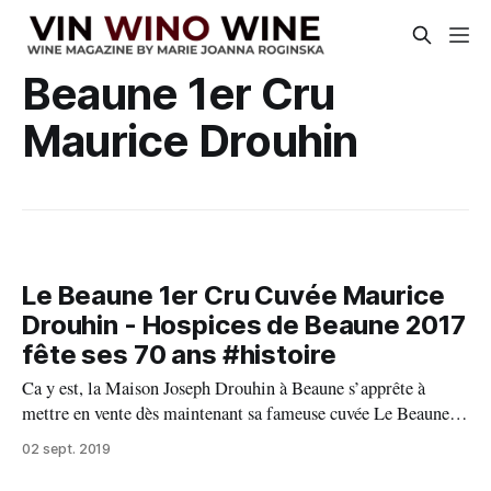
Beaune 1er Cru
Maurice Drouhin
Le Beaune 1er Cru Cuvée Maurice
Drouhin - Hospices de Beaune 2017
fête ses 70 ans #histoire
Ca y est, la Maison Joseph Drouhin à Beaune s’apprête à
mettre en vente dès maintenant sa fameuse cuvée Le Beaune
Premier Cru Cuvée Maurice Drouhin – Hospices de Beaune
02 sept. 2019
2017. Les heureux amateurs de vins et aussi d’histoire
pourront acquérir une bouteille, un magnum ou un jéroboam