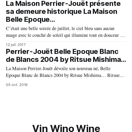
Séverine Frerson de son précieux héritage fondé sur le savoir-
La Maison Perrier-Jouët présente
faire, ainsi elle devient officiellement la huitième
sa demeure historique La Maison
Belle Epoque...
C’était une belle soirée de juillet, le ciel bleu sans aucun
nuage avec le couché de soleil qui illumine tout en douceur et
embellit encore plus cette magnifique demeure de la Maison
12 juil. 2017
Perrier-Jouët, la Maison Belle Epoque qui rouvre ses portes
Perrier-Jouët Belle Epoque Blanc
après une minutieuse rénovation. Bienvenue à la
de Blancs 2004 by Ritsue Mishima...
La Maison Perrier-Jouët dévoile son nouveau né, Belle
Epoque Blanc de Blancs 2004 by Ritsue Mishima… Ritsue
Mishima, artiste japonaise a imaginé un écrin original pour
05 oct. 2016
habiller la Cuvée Perrier-Jouët Belle Epoque Blanc de Blancs
2004. « Au-delà du matériau, cette sculpture en forme
Vin Wino Wine