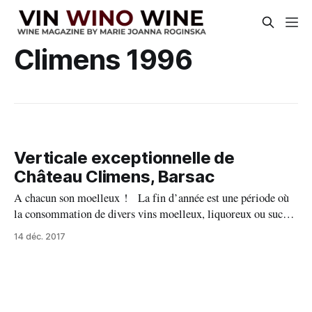
Climens 1996
Verticale exceptionnelle de
Château Climens, Barsac
A chacun son moelleux ! La fin d’année est une période où
la consommation de divers vins moelleux, liquoreux ou sucrés
bat son plein. De ce fait, j’ai décidé partager avec vous une
14 déc. 2017
très belle verticale de Château Climens, Barsac que j’ai fait
tout récemment en présence de