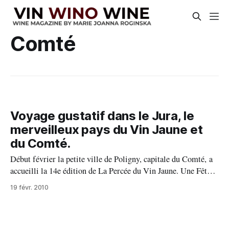
Comté
Voyage gustatif dans le Jura, le
merveilleux pays du Vin Jaune et
du Comté.
Début février la petite ville de Poligny, capitale du Comté, a
accueilli la 14e édition de La Percée du Vin Jaune. Une Fête
viticole incontournable pour tous les amateurs de ce nectar
19 févr. 2010
doré, limpide et brillant qui a attendu six ans et trois mois
pour être enfin libérer de son