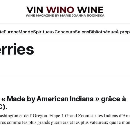
lie
Europe
Monde
Spiritueux
Concours
Salons
Bibliothèque
À prop
rries
 « Made by American Indians » grâce à
C).
 Grand Zoom sur les Indiens d’Amérique du
dérés comme les plus grands guerriers et les plus valeureux que le mon