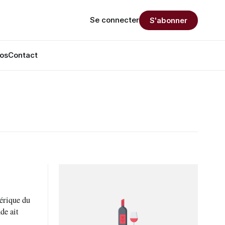
Se connecter
S'abonner
os
Contact
de ait