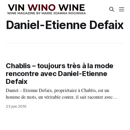
Daniel-Etienne Defaix
Chablis – toujours très à la mode
rencontre avec Daniel-Etienne
Defaix
Daniel – Etienne Defaix, propriétaire à Chablis, est un
homme de mots, un véritable conter, il sait raconter avec
passion l’histoire, son histoire, celle de ces ancêtres. Il
23 juin 2010
perpétue la tradition vigneronne, connue déjà au 16ème et
17ème siècles au Château de Faix. Depuis, cette tradition n’a
pas cessé