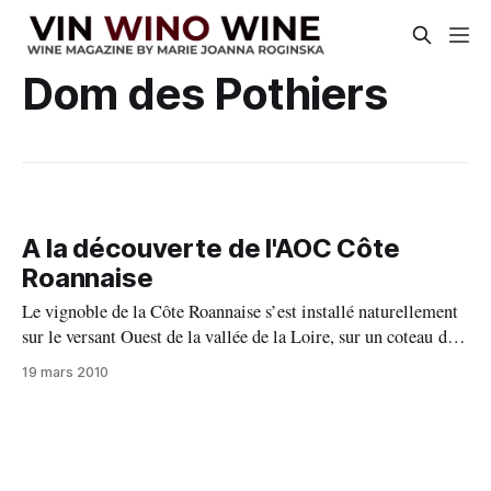
Dom des Pothiers
A la découverte de l'AOC Côte
Roannaise
Le vignoble de la Côte Roannaise s’est installé naturellement
sur le versant Ouest de la vallée de la Loire, sur un coteau de
20 km de long non loin de Roanne. C’est un vignoble
19 mars 2010
confidentiel, même très confidentiel avec ces 200 ha de vignes
accrochées au meilleurs coteaux.