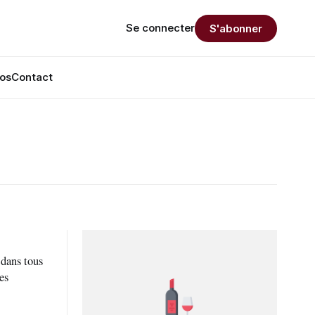
Se connecter
S'abonner
os
Contact
es