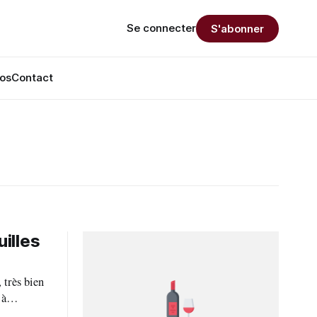
Se connecter
S'abonner
os
Contact
illes
 très bien