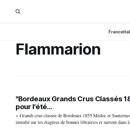
France
Ita
Flammarion
"Bordeaux Grands Crus Classés 185
pour l'été...
« Grands crus classée de Bordeaux 1855 Médoc et Sauternes »,
installé sur les étagères de bonnes librairies et surtout dans la bib
l’occasion du 150e anniversaire