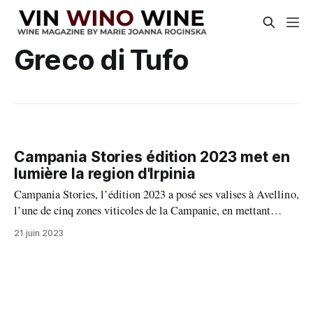
Greco di Tufo
Campania Stories édition 2023 met en
lumière la region d'Irpinia
Campania Stories, l’édition 2023 a posé ses valises à Avellino,
l’une de cinq zones viticoles de la Campanie, en mettant
l’accent sur la région d’Irpinia, connue par ces grands vins
21 juin 2023
rouges issus d’Aglianico et de grands vins blancs issus de
Fiano et de Greco, sans