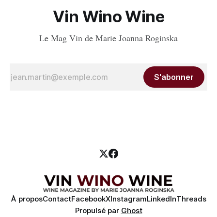
Vin Wino Wine
Le Mag Vin de Marie Joanna Roginska
S'abonner
À propos
Contact
Facebook
X
Instagram
LinkedIn
Threads
Propulsé par
Ghost