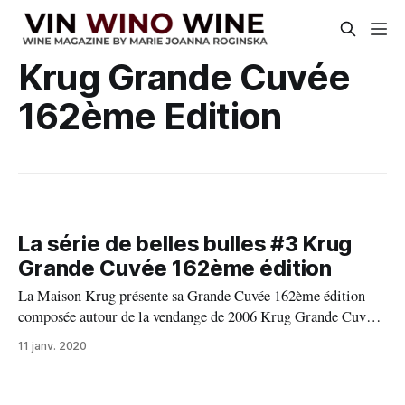
Krug Grande Cuvée
162ème Edition
La série de belles bulles #3 Krug
Grande Cuvée 162ème édition
La Maison Krug présente sa Grande Cuvée 162ème édition
composée autour de la vendange de 2006 Krug Grande Cuvée
162ème Édition, composée autour de la vendange 2006, est un
11 janv. 2020
assemblage de 163 vins de 11 années différentes, le plus vieux
datant de la vendange 1990 et le plus jeune de