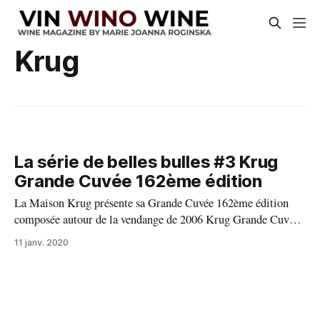
Krug
La série de belles bulles #3 Krug
Grande Cuvée 162ème édition
La Maison Krug présente sa Grande Cuvée 162ème édition
composée autour de la vendange de 2006 Krug Grande Cuvée
162ème Édition, composée autour de la vendange 2006, est un
11 janv. 2020
assemblage de 163 vins de 11 années différentes, le plus vieux
datant de la vendange 1990 et le plus jeune de