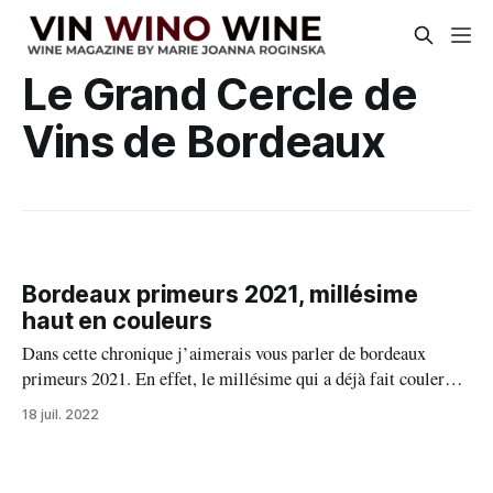
Le Grand Cercle de
Vins de Bordeaux
Bordeaux primeurs 2021, millésime
haut en couleurs
Dans cette chronique j’aimerais vous parler de bordeaux
primeurs 2021. En effet, le millésime qui a déjà fait couler
beaucoup d’encre et suscité de nombreux commentaires.
18 juil. 2022
Comment peut-on définir le millésime 2021 ? Très
certainement, c’est un millésime très hétérogène, quelquefois
très atypique par des assemblages, sans