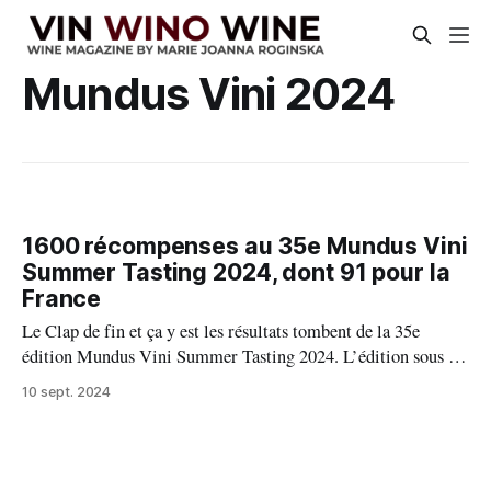
Mundus Vini 2024
1600 récompenses au 35e Mundus Vini
Summer Tasting 2024, dont 91 pour la
France
Le Clap de fin et ça y est les résultats tombent de la 35e
édition Mundus Vini Summer Tasting 2024. L’édition sous le
signe du soleil, du sérieux, de bons vins, bref riche en
10 sept. 2024
récompenses soit : 1600 vins décrochent une médaille dont 43
Grand Or, 925 Or et 632