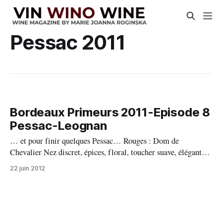
Pessac 2011
Bordeaux Primeurs 2011-Episode 8
Pessac-Leognan
… et pour finir quelques Pessac… Rouges : Dom de
Chevalier Nez discret, épices, floral, toucher suave, élégant,
milieu petits fruits noirs, mûr, cerise, tanins nobles, belle
22 juin 2012
fraicheur, élégant, bonne longueur. 16,5 Haut Bailly Nez frais
de fruits rges, note poivrée, toucher fin, milieu petite prise de
bois, quelques fruits acidulés,