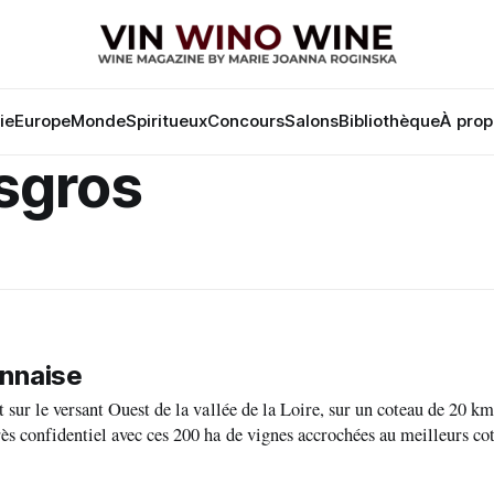
lie
Europe
Monde
Spiritueux
Concours
Salons
Bibliothèque
À prop
sgros
annaise
 sur le versant Ouest de la vallée de la Loire, sur un coteau de 20 k
ès confidentiel avec ces 200 ha de vignes accrochées au meilleurs co