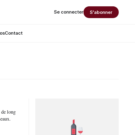
Se connecter
S'abonner
os
Contact
m de long
teaux.