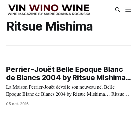
Ritsue Mishima
Perrier-Jouët Belle Epoque Blanc
de Blancs 2004 by Ritsue Mishima...
La Maison Perrier-Jouët dévoile son nouveau né, Belle
Epoque Blanc de Blancs 2004 by Ritsue Mishima… Ritsue
Mishima, artiste japonaise a imaginé un écrin original pour
05 oct. 2016
habiller la Cuvée Perrier-Jouët Belle Epoque Blanc de Blancs
2004. « Au-delà du matériau, cette sculpture en forme