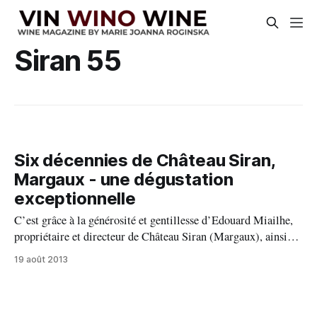
Siran 55
Six décennies de Château Siran,
Margaux - une dégustation
exceptionnelle
C’est grâce à la générosité et gentillesse d’Edouard Miailhe,
propriétaire et directeur de Château Siran (Margaux), ainsi
qu’une impressionnante collection de vieux millésimes, que
19 août 2013
possède le château, nous avons pu monter une verticale
exceptionnelle sur six décennies. Le choix portait sur un
millésime « phare » par décennie. Voici