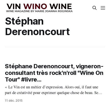
Stéphan
Derenoncourt
Stéphane Derenoncourt, vigneron-
consultant très rock'n'roll "Wine On
Tour" #livre...
« Le Vin est un métier d’expression. Alors oui, il faut une
part de créativité pour exprimer quelque chose de beau. Se
sentir libre aussi. » Stephane Derenoncourt D’abord il y a
11 déc. 2015
un homme, ensuite le vin qui devient la passion, sa raison
d’être et tout ça est finement