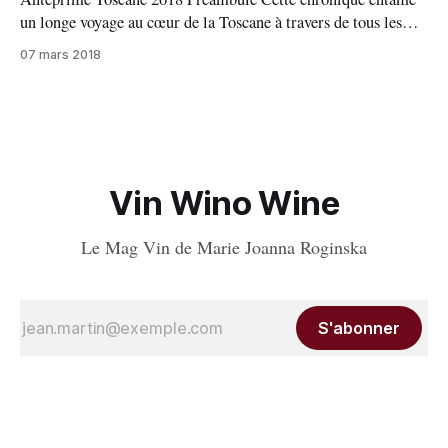
classée
un longe voyage au cœur de la Toscane à travers de tous les
Anteprime (présentation des derniers millésimes livrables)
07 mars 2018
qui vont se dérouler fur et à mesure devant vos yeux afin de
vous faire partager mes notes, mes commentaires, les
rencontres, les interviews,
Vin Wino Wine
Le Mag Vin de Marie Joanna Roginska
S'abonner