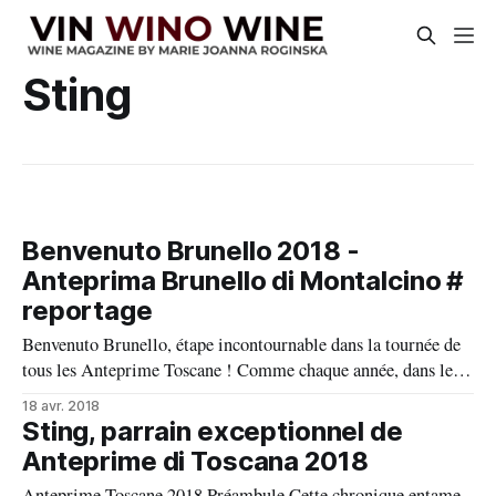
Sting
Benvenuto Brunello 2018 -
Anteprima Brunello di Montalcino #
reportage
Benvenuto Brunello, étape incontournable dans la tournée de
tous les Anteprime Toscane ! Comme chaque année, dans le
cadre de l’Anteprima Benvenuto Brunello 2018 nous goutons
18 avr. 2018
les vins livrables soit : Brunello 2013 (excellente année
Sting, parrain exceptionnel de
classée 4*) Brunello Riserva 2012 (année exceptionnelle
Anteprime di Toscana 2018
classée 5*) Rosso di Montalcino 2016 (année exceptionnelle
Anteprime Toscane 2018 Préambule Cette chronique entame