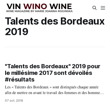
Talents des Bordeaux
2019
"Talents des Bordeaux" 2019 pour
le millésime 2017 sont dévoilés
#résultats
Les « Talents des Bordeaux » sont distingués chaque année
afin de mettre en avant le travail des femmes et des hommes,
leur attachement à leur terroir, leur passion et leur
07 oct. 2019
dévouement. Douze pépites sont ainsi élues pour porter les
couleurs des appellations : 6 Bordeaux rouges et 6 Bordeaux