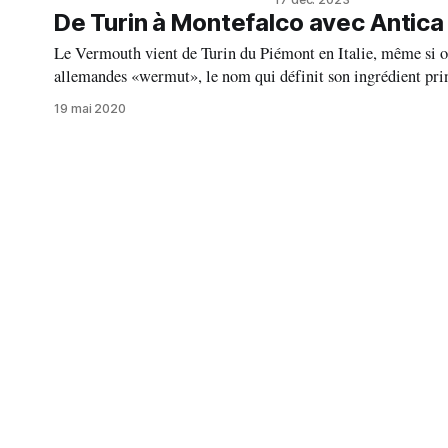
du hasard, mais bien la pr
De Turin à Montefalco avec Antica
Le Vermouth vient de Turin du Piémont en Italie, même si on lui accorde des ori
allemandes «wermut», le nom qui définit son ingrédient princ
reconnus. Avec le renouveau de cocktails et le
19 mai 2020