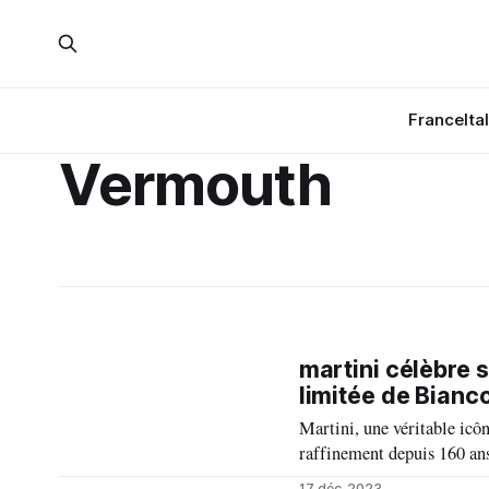
France
Ita
Vermouth
martini célèbre 
limitée de Bianco
Martini, une véritable icô
raffinement depuis 160 ans 
transmettent de génération 
17 déc. 2023