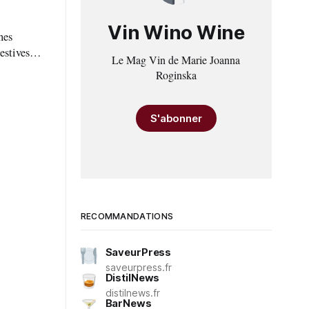
Vin Wino Wine
estives
Le Mag Vin de Marie Joanna
Roginska
S'abonner
RECOMMANDATIONS
SaveurPress
saveurpress.fr
DistilNews
distilnews.fr
BarNews