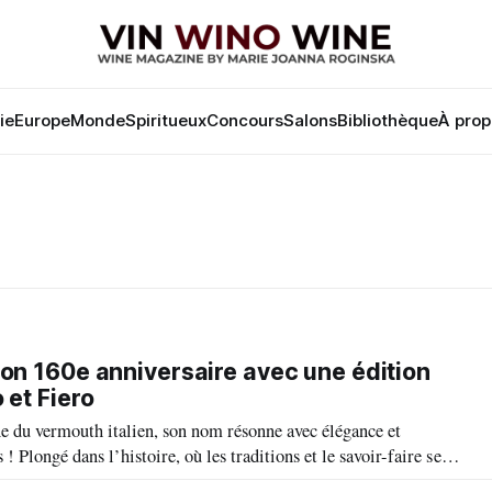
lie
Europe
Monde
Spiritueux
Concours
Salons
Bibliothèque
À prop
son 160e anniversaire avec une édition
 et Fiero
ne du vermouth italien, son nom résonne avec élégance et
! Plongé dans l’histoire, où les traditions et le savoir-faire se
en génération depuis 1863. Cette longévité qui n’est pas le fruit