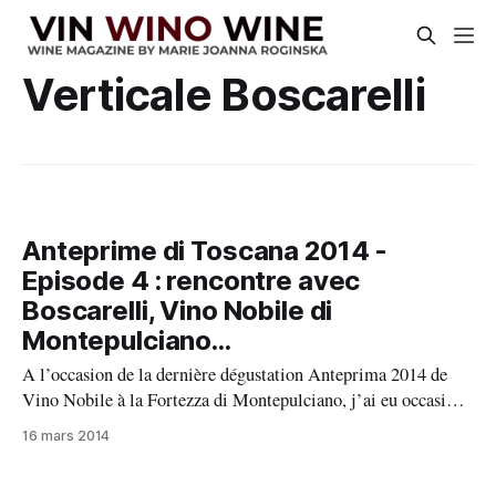
Verticale Boscarelli
Anteprime di Toscana 2014 -
Episode 4 : rencontre avec
Boscarelli, Vino Nobile di
Montepulciano...
A l’occasion de la dernière dégustation Anteprima 2014 de
Vino Nobile à la Fortezza di Montepulciano, j’ai eu occasion
de rencontrer Paola de Ferrari Corradi propriétaire du
16 mars 2014
Domaine Boscarelli. Paola est une sexta dynamique et
pétillante, entourée de ses deux fils Luca et Nicolo qui gèrent