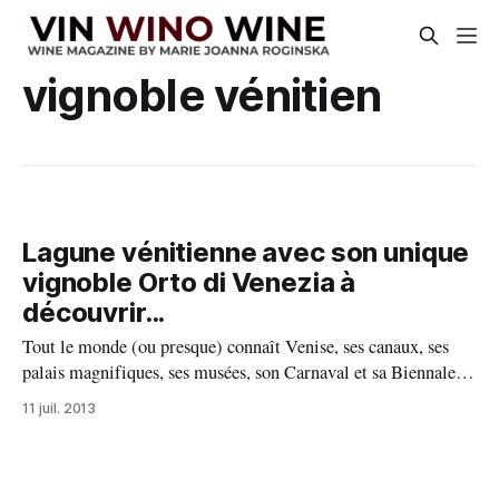
vignoble vénitien
Lagune vénitienne avec son unique
vignoble Orto di Venezia à
découvrir...
Tout le monde (ou presque) connaît Venise, ses canaux, ses
palais magnifiques, ses musées, son Carnaval et sa Biennale,
sans oublier les gondoles et j’en passe… Mais qui connaît son
11 juil. 2013
seul et unique vignoble sur la lagune, lequel fait aussi partie
du paysage Vénitien. Ainsi, sur la petite ile