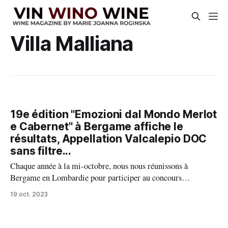
Villa Malliana
19e édition "Emozioni dal Mondo Merlot
e Cabernet" à Bergame affiche le
résultats, Appellation Valcalepio DOC
sans filtre...
Chaque année à la mi-octobre, nous nous réunissons à
Bergame en Lombardie pour participer au concours
international « Emozioni dal Mondo, Merlot e Cabernet ».
19 oct. 2023
Ici nous sommes en plein cœur de l’appellation Valcalepio
DOC, là où les vins rouges sont élaborés à partir de deux
cépages emblématiques soit : Merlot